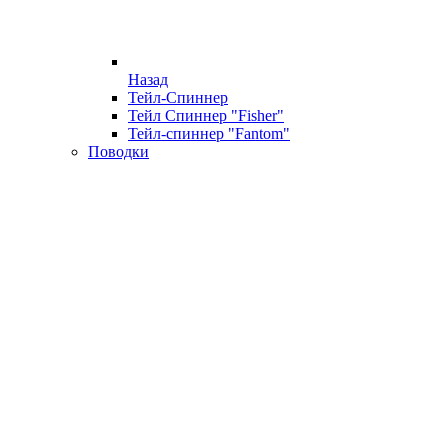
Назад
Тейл-Спиннер
Тейл Спиннер "Fisher"
Тейл-спиннер "Fantom"
Поводки