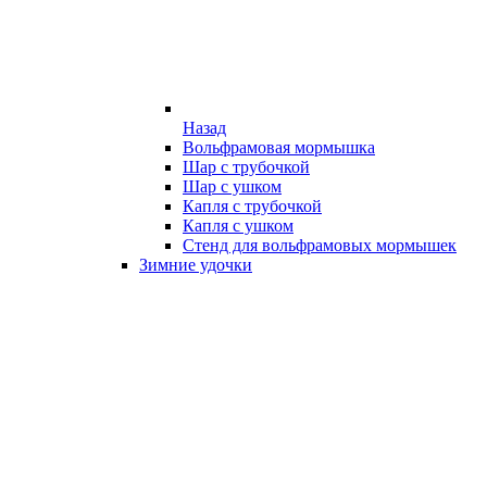
Назад
Вольфрамовая мормышка
Шар с трубочкой
Шар с ушком
Капля с трубочкой
Капля с ушком
Стенд для вольфрамовых мормышек
Зимние удочки