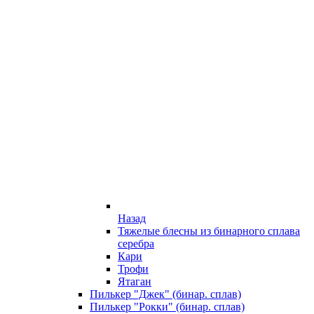
Назад
Тяжелые блесны из бинарного сплава
серебра
Кари
Трофи
Ятаган
Пилькер "Джек" (бинар. сплав)
Пилькер "Рокки" (бинар. сплав)