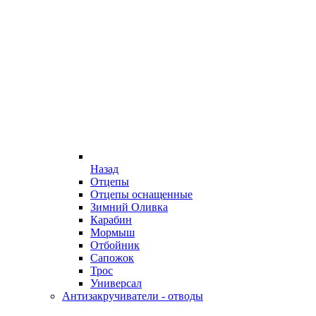
Назад
Отцепы
Отцепы оснащенные
Зимний Оливка
Карабин
Мормыш
Отбойник
Сапожок
Трос
Универсал
Антизакручиватели - отводы