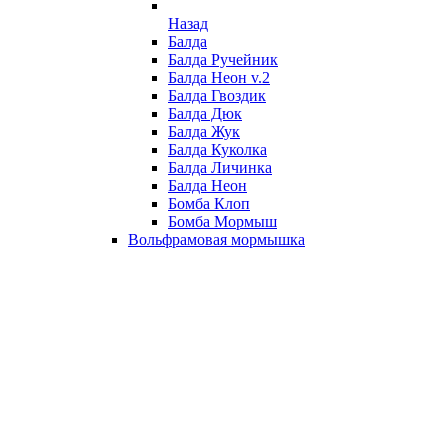
Назад
Балда
Балда Ручейник
Балда Неон v.2
Балда Гвоздик
Балда Дюк
Балда Жук
Балда Куколка
Балда Личинка
Балда Неон
Бомба Клоп
Бомба Мормыш
Вольфрамовая мормышка