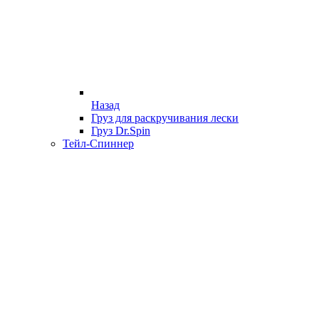
Назад
Груз для раскручивания лески
Груз Dr.Spin
Тейл-Спиннер