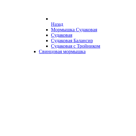
Назад
Мормышка Судаковая
Судаковая
Судаковая Балансир
Судаковая с Тройником
Свинцовая мормышка