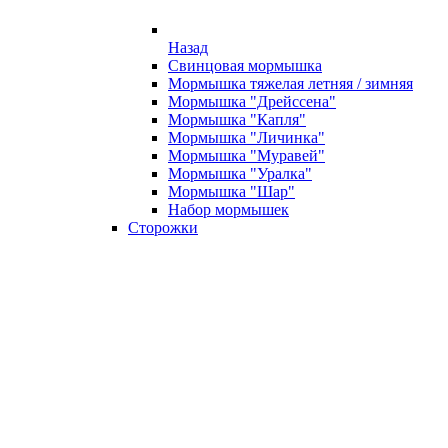
Назад
Свинцовая мормышка
Мормышка тяжелая летняя / зимняя
Мормышка "Дрейссена"
Мормышка "Капля"
Мормышка "Личинка"
Мормышка "Муравей"
Мормышка "Уралка"
Мормышка "Шар"
Набор мормышек
Сторожки