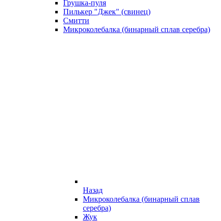
Грушка-пуля
Пилькер "Джек" (свинец)
Смитти
Микроколебалка (бинарный сплав серебра)
Назад
Микроколебалка (бинарный сплав
серебра)
Жук