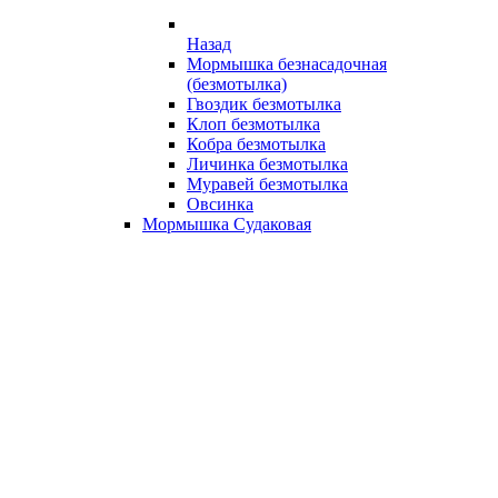
Назад
Мормышка безнасадочная
(безмотылка)
Гвоздик безмотылка
Клоп безмотылка
Кобра безмотылка
Личинка безмотылка
Муравей безмотылка
Овсинка
Мормышка Судаковая