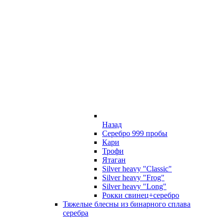
Назад
Серебро 999 пробы
Кари
Трофи
Ятаган
Silver heavy "Classic"
Silver heavy "Frog"
Silver heavy "Long"
Рокки свинец+серебро
Тяжелые блесны из бинарного сплава
серебра