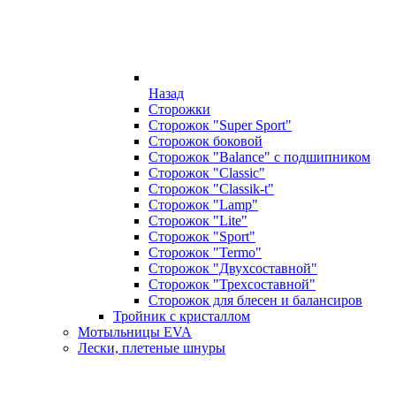
Назад
Сторожки
Сторожок "Super Sport"
Сторожок боковой
Сторожок "Balance" с подшипником
Сторожок "Classic"
Сторожок "Classik-t"
Сторожок "Lamp"
Сторожок "Lite"
Сторожок "Sport"
Сторожок "Termo"
Сторожок "Двухсоставной"
Сторожок "Трехсоставной"
Сторожок для блесен и балансиров
Тройник с кристаллом
Мотыльницы EVA
Лески, плетеные шнуры