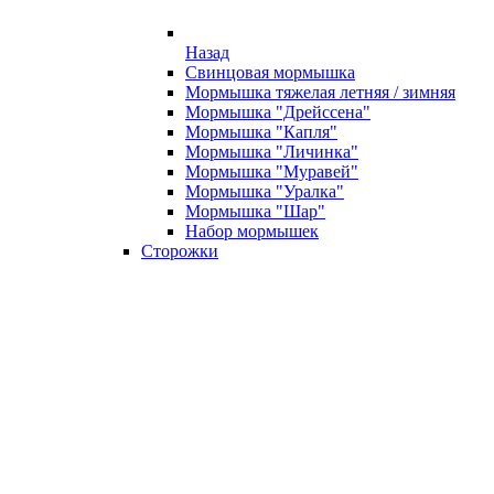
Назад
Свинцовая мормышка
Мормышка тяжелая летняя / зимняя
Мормышка "Дрейссена"
Мормышка "Капля"
Мормышка "Личинка"
Мормышка "Муравей"
Мормышка "Уралка"
Мормышка "Шар"
Набор мормышек
Сторожки