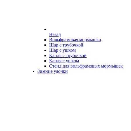
Назад
Вольфрамовая мормышка
Шар с трубочкой
Шар с ушком
Капля с трубочкой
Капля с ушком
Стенд для вольфрамовых мормышек
Зимние удочки