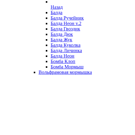
Назад
Балда
Балда Ручейник
Балда Неон v.2
Балда Гвоздик
Балда Дюк
Балда Жук
Балда Куколка
Балда Личинка
Балда Неон
Бомба Клоп
Бомба Мормыш
Вольфрамовая мормышка