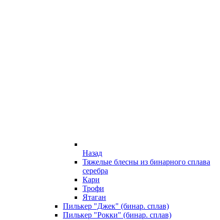
Назад
Тяжелые блесны из бинарного сплава
серебра
Кари
Трофи
Ятаган
Пилькер "Джек" (бинар. сплав)
Пилькер "Рокки" (бинар. сплав)