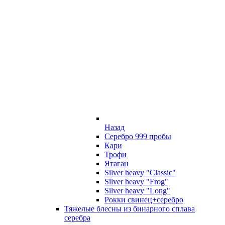
Назад
Серебро 999 пробы
Кари
Трофи
Ятаган
Silver heavy "Classic"
Silver heavy "Frog"
Silver heavy "Long"
Рокки свинец+серебро
Тяжелые блесны из бинарного сплава
серебра