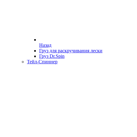
Назад
Груз для раскручивания лески
Груз Dr.Spin
Тейл-Спиннер