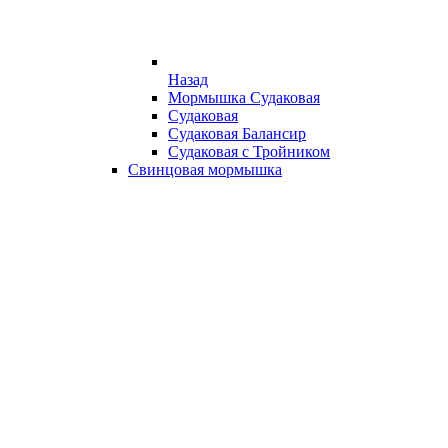
Назад
Мормышка Судаковая
Судаковая
Судаковая Балансир
Судаковая с Тройником
Свинцовая мормышка