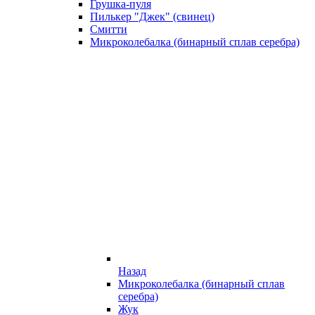
Грушка-пуля
Пилькер "Джек" (свинец)
Смитти
Микроколебалка (бинарный сплав серебра)
Назад
Микроколебалка (бинарный сплав
серебра)
Жук