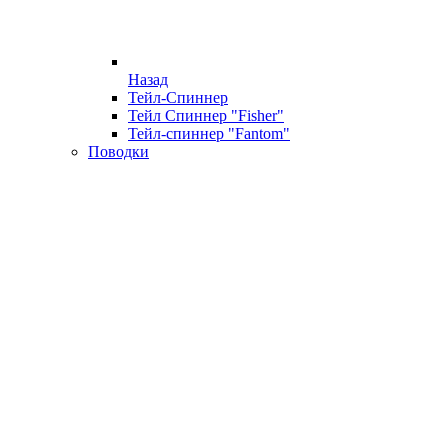
Назад
Тейл-Спиннер
Тейл Спиннер "Fisher"
Тейл-спиннер "Fantom"
Поводки