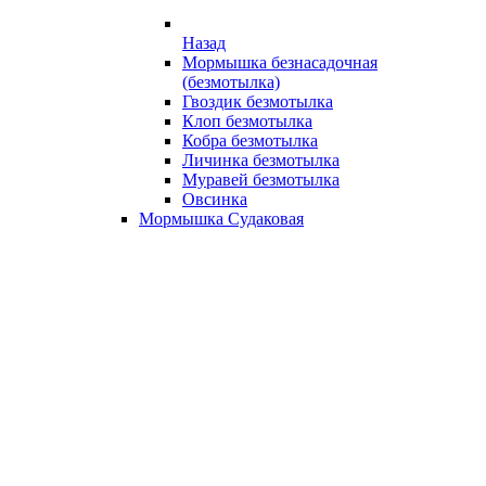
Назад
Мормышка безнасадочная
(безмотылка)
Гвоздик безмотылка
Клоп безмотылка
Кобра безмотылка
Личинка безмотылка
Муравей безмотылка
Овсинка
Мормышка Судаковая