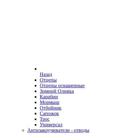
Назад
Отцепы
Отцепы оснащенные
Зимний Оливка
Карабин
Мормыш
Отбойник
Сапожок
Трос
Универсал
Антизакручиватели - отводы