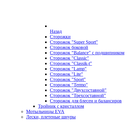
Назад
Сторожки
Сторожок "Super Sport"
Сторожок боковой
Сторожок "Balance" с подшипником
Сторожок "Classic"
Сторожок "Classik-t"
Сторожок "Lamp"
Сторожок "Lite"
Сторожок "Sport"
Сторожок "Termo"
Сторожок "Двухсоставной"
Сторожок "Трехсоставной"
Сторожок для блесен и балансиров
Тройник с кристаллом
Мотыльницы EVA
Лески, плетеные шнуры