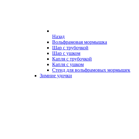
Назад
Вольфрамовая мормышка
Шар с трубочкой
Шар с ушком
Капля с трубочкой
Капля с ушком
Стенд для вольфрамовых мормышек
Зимние удочки