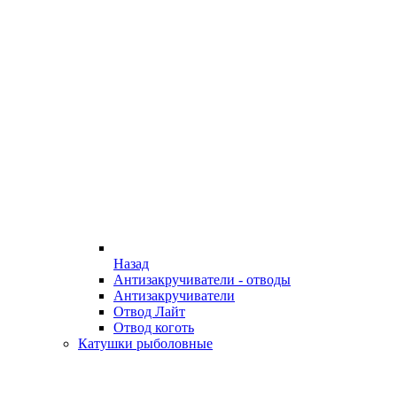
Назад
Антизакручиватели - отводы
Антизакручиватели
Отвод Лайт
Отвод коготь
Катушки рыболовные