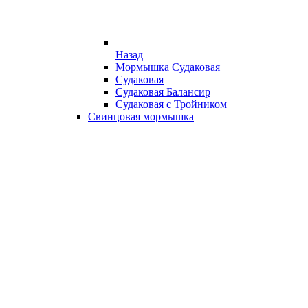
Назад
Мормышка Судаковая
Судаковая
Судаковая Балансир
Судаковая с Тройником
Свинцовая мормышка