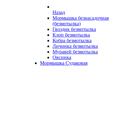
Назад
Мормышка безнасадочная
(безмотылка)
Гвоздик безмотылка
Клоп безмотылка
Кобра безмотылка
Личинка безмотылка
Муравей безмотылка
Овсинка
Мормышка Судаковая