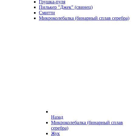
Грушка-пуля
Пилькер "Джек" (свинец)
Смитти
Микроколебалка (бинарный сплав серебра)
Назад
Микроколебалка (бинарный сплав
серебра)
Жук