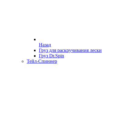
Назад
Груз для раскручивания лески
Груз Dr.Spin
Тейл-Спиннер