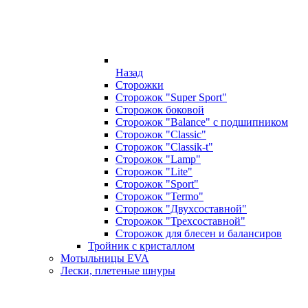
Назад
Сторожки
Сторожок "Super Sport"
Сторожок боковой
Сторожок "Balance" с подшипником
Сторожок "Classic"
Сторожок "Classik-t"
Сторожок "Lamp"
Сторожок "Lite"
Сторожок "Sport"
Сторожок "Termo"
Сторожок "Двухсоставной"
Сторожок "Трехсоставной"
Сторожок для блесен и балансиров
Тройник с кристаллом
Мотыльницы EVA
Лески, плетеные шнуры