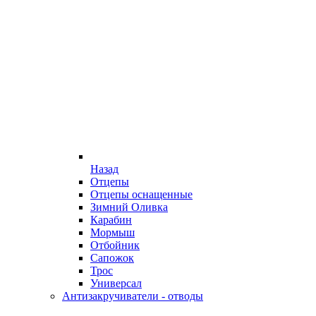
Назад
Отцепы
Отцепы оснащенные
Зимний Оливка
Карабин
Мормыш
Отбойник
Сапожок
Трос
Универсал
Антизакручиватели - отводы