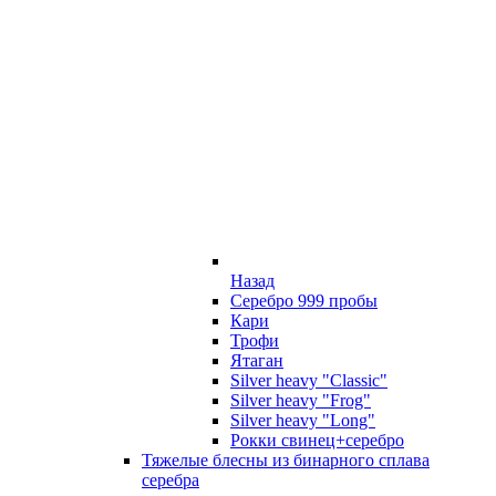
Назад
Серебро 999 пробы
Кари
Трофи
Ятаган
Silver heavy "Classic"
Silver heavy "Frog"
Silver heavy "Long"
Рокки свинец+серебро
Тяжелые блесны из бинарного сплава
серебра