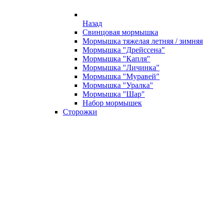
Назад
Свинцовая мормышка
Мормышка тяжелая летняя / зимняя
Мормышка "Дрейссена"
Мормышка "Капля"
Мормышка "Личинка"
Мормышка "Муравей"
Мормышка "Уралка"
Мормышка "Шар"
Набор мормышек
Сторожки