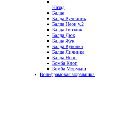
Назад
Балда
Балда Ручейник
Балда Неон v.2
Балда Гвоздик
Балда Дюк
Балда Жук
Балда Куколка
Балда Личинка
Балда Неон
Бомба Клоп
Бомба Мормыш
Вольфрамовая мормышка