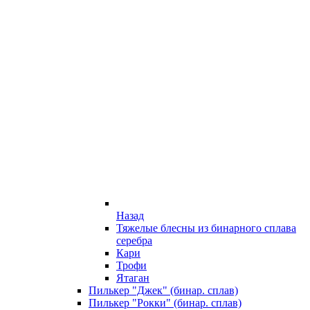
Назад
Тяжелые блесны из бинарного сплава
серебра
Кари
Трофи
Ятаган
Пилькер "Джек" (бинар. сплав)
Пилькер "Рокки" (бинар. сплав)