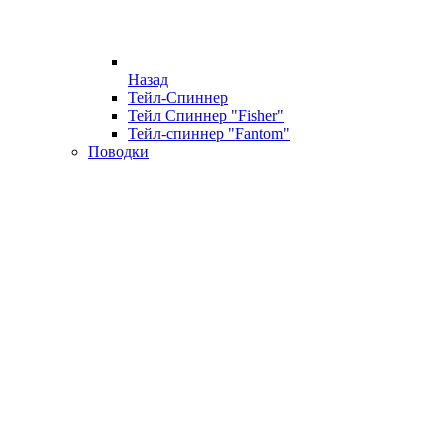
Назад
Тейл-Спиннер
Тейл Спиннер "Fisher"
Тейл-спиннер "Fantom"
Поводки