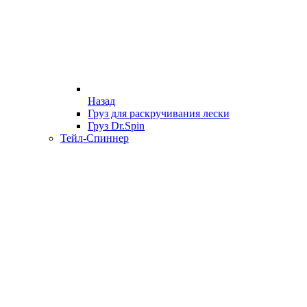
Назад
Груз для раскручивания лески
Груз Dr.Spin
Тейл-Спиннер