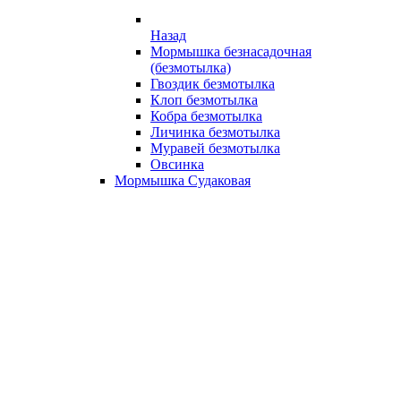
Назад
Мормышка безнасадочная
(безмотылка)
Гвоздик безмотылка
Клоп безмотылка
Кобра безмотылка
Личинка безмотылка
Муравей безмотылка
Овсинка
Мормышка Судаковая