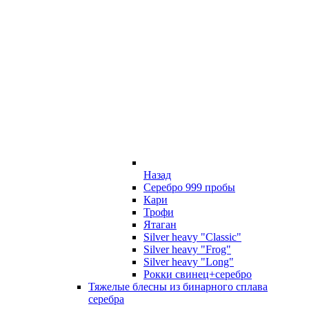
Назад
Серебро 999 пробы
Кари
Трофи
Ятаган
Silver heavy "Classic"
Silver heavy "Frog"
Silver heavy "Long"
Рокки свинец+серебро
Тяжелые блесны из бинарного сплава
серебра