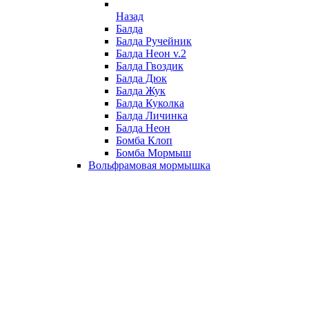
Назад
Балда
Балда Ручейник
Балда Неон v.2
Балда Гвоздик
Балда Дюк
Балда Жук
Балда Куколка
Балда Личинка
Балда Неон
Бомба Клоп
Бомба Мормыш
Вольфрамовая мормышка