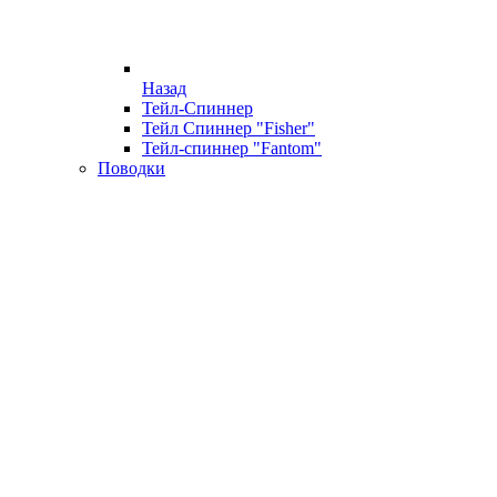
Назад
Тейл-Спиннер
Тейл Спиннер "Fisher"
Тейл-спиннер "Fantom"
Поводки