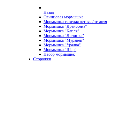
Назад
Свинцовая мормышка
Мормышка тяжелая летняя / зимняя
Мормышка "Дрейссена"
Мормышка "Капля"
Мормышка "Личинка"
Мормышка "Муравей"
Мормышка "Уралка"
Мормышка "Шар"
Набор мормышек
Сторожки