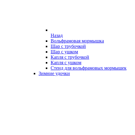
Назад
Вольфрамовая мормышка
Шар с трубочкой
Шар с ушком
Капля с трубочкой
Капля с ушком
Стенд для вольфрамовых мормышек
Зимние удочки