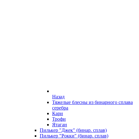
Назад
Тяжелые блесны из бинарного сплава
серебра
Кари
Трофи
Ятаган
Пилькер "Джек" (бинар. сплав)
Пилькер "Рокки" (бинар. сплав)