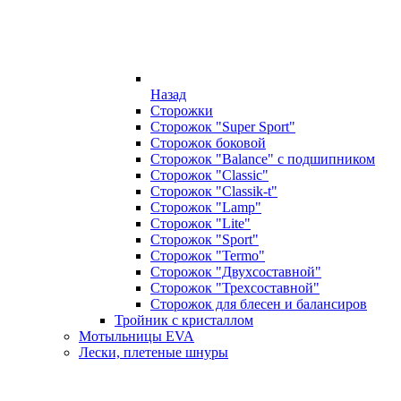
Назад
Сторожки
Сторожок "Super Sport"
Сторожок боковой
Сторожок "Balance" с подшипником
Сторожок "Classic"
Сторожок "Classik-t"
Сторожок "Lamp"
Сторожок "Lite"
Сторожок "Sport"
Сторожок "Termo"
Сторожок "Двухсоставной"
Сторожок "Трехсоставной"
Сторожок для блесен и балансиров
Тройник с кристаллом
Мотыльницы EVA
Лески, плетеные шнуры