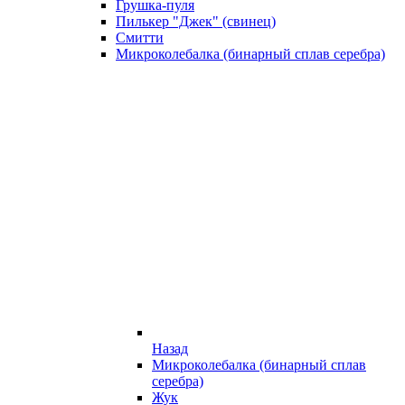
Грушка-пуля
Пилькер "Джек" (свинец)
Смитти
Микроколебалка (бинарный сплав серебра)
Назад
Микроколебалка (бинарный сплав
серебра)
Жук