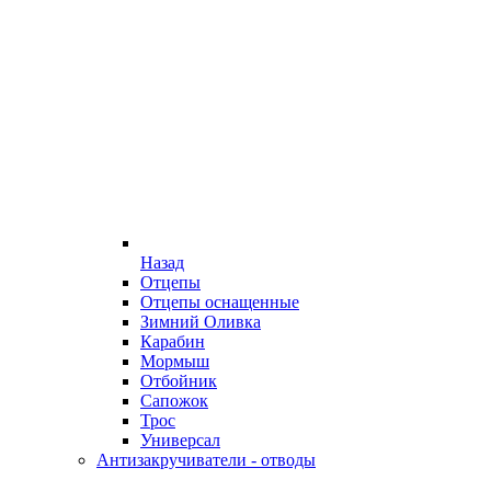
Назад
Отцепы
Отцепы оснащенные
Зимний Оливка
Карабин
Мормыш
Отбойник
Сапожок
Трос
Универсал
Антизакручиватели - отводы