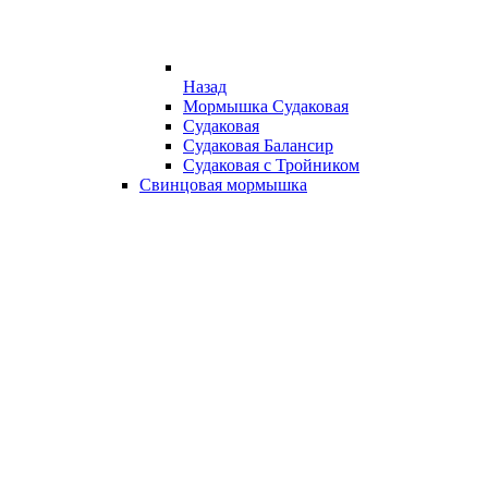
Назад
Мормышка Судаковая
Судаковая
Судаковая Балансир
Судаковая с Тройником
Свинцовая мормышка