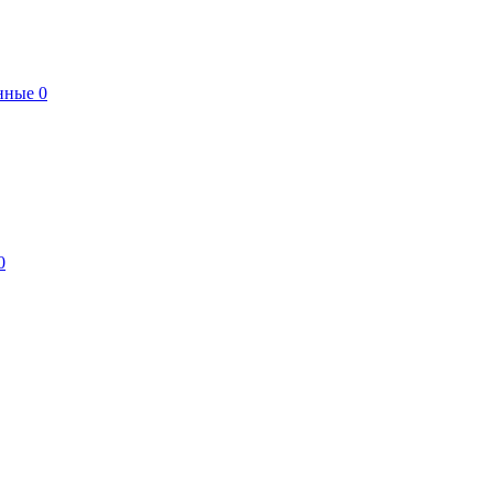
нные
0
0