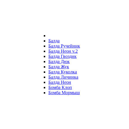
Балда
Балда Ручейник
Балда Неон v.2
Балда Гвоздик
Балда Дюк
Балда Жук
Балда Куколка
Балда Личинка
Балда Неон
Бомба Клоп
Бомба Мормыш