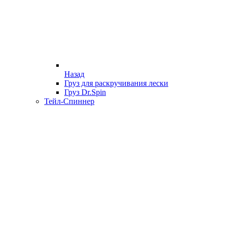
Назад
Груз для раскручивания лески
Груз Dr.Spin
Тейл-Спиннер