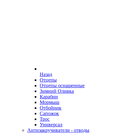
Назад
Отцепы
Отцепы оснащенные
Зимний Оливка
Карабин
Мормыш
Отбойник
Сапожок
Трос
Универсал
Антизакручиватели - отводы