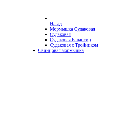
Назад
Мормышка Судаковая
Судаковая
Судаковая Балансир
Судаковая с Тройником
Свинцовая мормышка