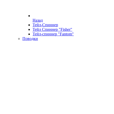
Назад
Тейл-Спиннер
Тейл Спиннер "Fisher"
Тейл-спиннер "Fantom"
Поводки