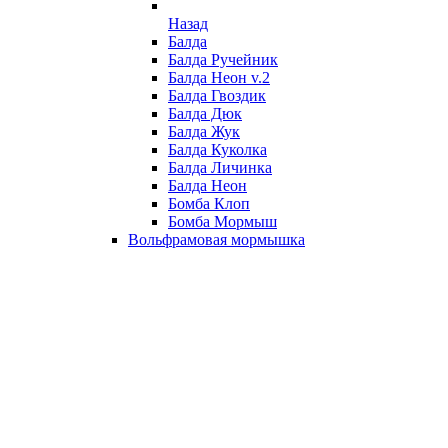
Назад
Балда
Балда Ручейник
Балда Неон v.2
Балда Гвоздик
Балда Дюк
Балда Жук
Балда Куколка
Балда Личинка
Балда Неон
Бомба Клоп
Бомба Мормыш
Вольфрамовая мормышка