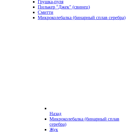
Грушка-пуля
Пилькер "Джек" (свинец)
Смитти
Микроколебалка (бинарный сплав серебра)
Назад
Микроколебалка (бинарный сплав
серебра)
Жук