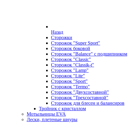
Назад
Сторожки
Сторожок "Super Sport"
Сторожок боковой
Сторожок "Balance" с подшипником
Сторожок "Classic"
Сторожок "Classik-t"
Сторожок "Lamp"
Сторожок "Lite"
Сторожок "Sport"
Сторожок "Termo"
Сторожок "Двухсоставной"
Сторожок "Трехсоставной"
Сторожок для блесен и балансиров
Тройник с кристаллом
Мотыльницы EVA
Лески, плетеные шнуры