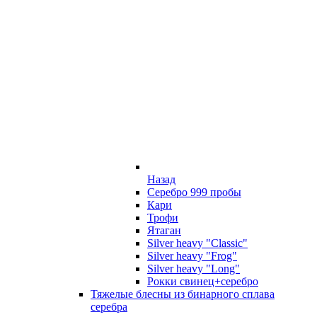
Назад
Серебро 999 пробы
Кари
Трофи
Ятаган
Silver heavy "Classic"
Silver heavy "Frog"
Silver heavy "Long"
Рокки свинец+серебро
Тяжелые блесны из бинарного сплава
серебра