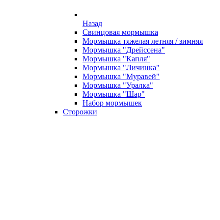
Назад
Свинцовая мормышка
Мормышка тяжелая летняя / зимняя
Мормышка "Дрейссена"
Мормышка "Капля"
Мормышка "Личинка"
Мормышка "Муравей"
Мормышка "Уралка"
Мормышка "Шар"
Набор мормышек
Сторожки