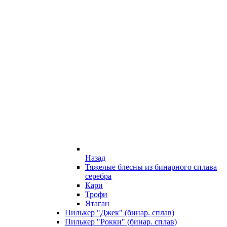
Назад
Тяжелые блесны из бинарного сплава
серебра
Кари
Трофи
Ятаган
Пилькер "Джек" (бинар. сплав)
Пилькер "Рокки" (бинар. сплав)