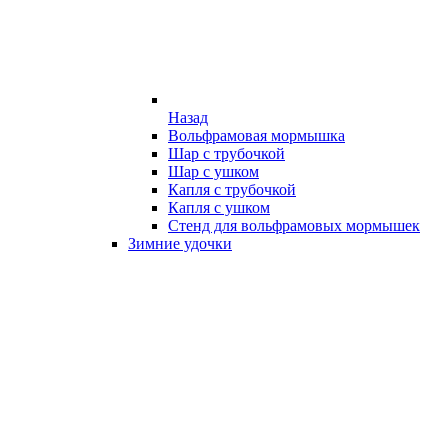
Назад
Вольфрамовая мормышка
Шар с трубочкой
Шар с ушком
Капля с трубочкой
Капля с ушком
Стенд для вольфрамовых мормышек
Зимние удочки