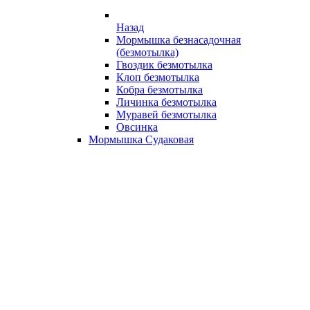
Назад
Мормышка безнасадочная
(безмотылка)
Гвоздик безмотылка
Клоп безмотылка
Кобра безмотылка
Личинка безмотылка
Муравей безмотылка
Овсинка
Мормышка Судаковая