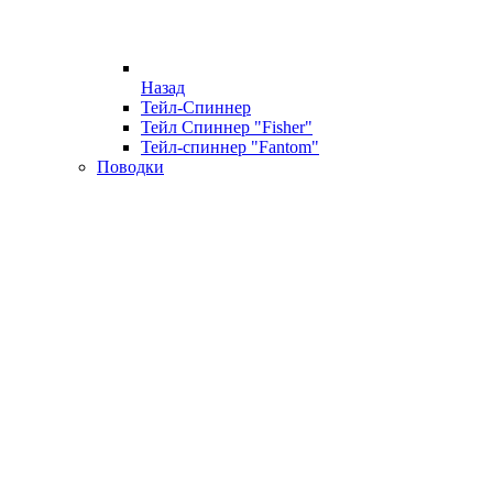
Назад
Тейл-Спиннер
Тейл Спиннер "Fisher"
Тейл-спиннер "Fantom"
Поводки