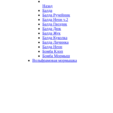
Назад
Балда
Балда Ручейник
Балда Неон v.2
Балда Гвоздик
Балда Дюк
Балда Жук
Балда Куколка
Балда Личинка
Балда Неон
Бомба Клоп
Бомба Мормыш
Вольфрамовая мормышка