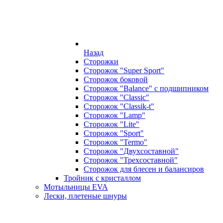
Назад
Сторожки
Сторожок "Super Sport"
Сторожок боковой
Сторожок "Balance" с подшипником
Сторожок "Classic"
Сторожок "Classik-t"
Сторожок "Lamp"
Сторожок "Lite"
Сторожок "Sport"
Сторожок "Termo"
Сторожок "Двухсоставной"
Сторожок "Трехсоставной"
Сторожок для блесен и балансиров
Тройник с кристаллом
Мотыльницы EVA
Лески, плетеные шнуры