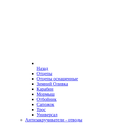
Назад
Отцепы
Отцепы оснащенные
Зимний Оливка
Карабин
Мормыш
Отбойник
Сапожок
Трос
Универсал
Антизакручиватели - отводы