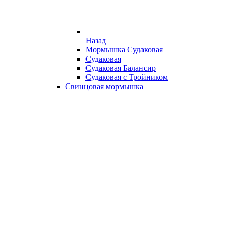
Назад
Мормышка Судаковая
Судаковая
Судаковая Балансир
Судаковая с Тройником
Свинцовая мормышка