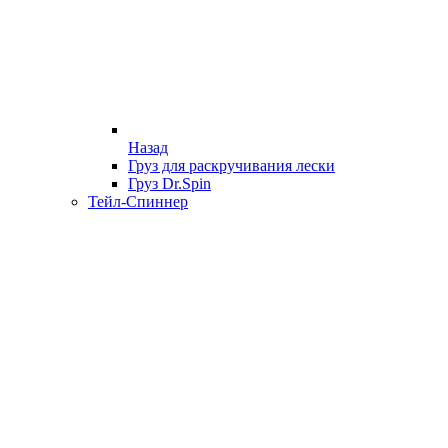
Назад
Груз для раскручивания лески
Груз Dr.Spin
Тейл-Спиннер