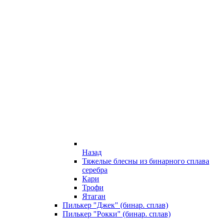
Назад
Тяжелые блесны из бинарного сплава
серебра
Кари
Трофи
Ятаган
Пилькер "Джек" (бинар. сплав)
Пилькер "Рокки" (бинар. сплав)