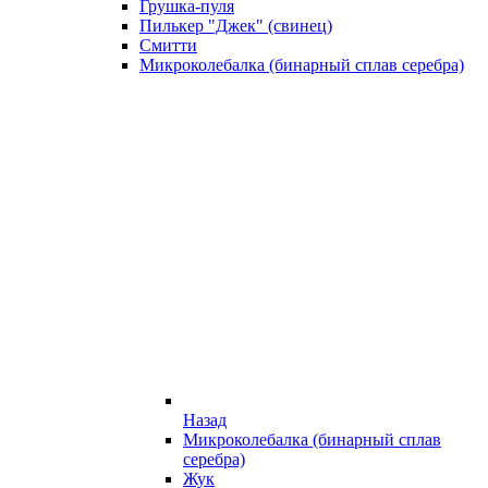
Грушка-пуля
Пилькер "Джек" (свинец)
Смитти
Микроколебалка (бинарный сплав серебра)
Назад
Микроколебалка (бинарный сплав
серебра)
Жук