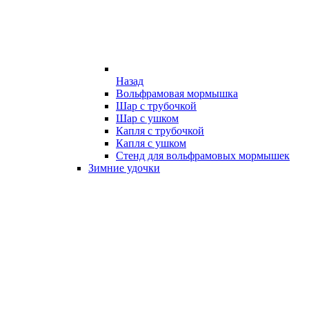
Назад
Вольфрамовая мормышка
Шар с трубочкой
Шар с ушком
Капля с трубочкой
Капля с ушком
Стенд для вольфрамовых мормышек
Зимние удочки