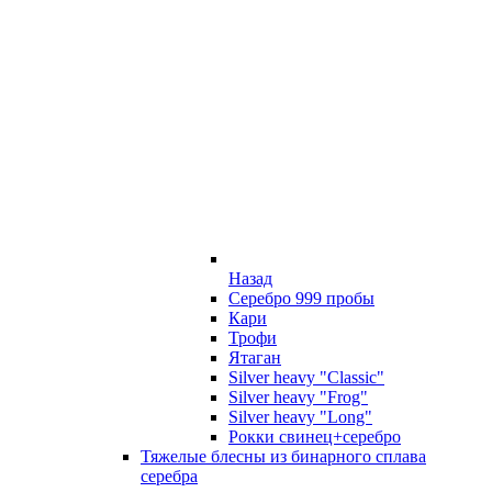
Назад
Серебро 999 пробы
Кари
Трофи
Ятаган
Silver heavy "Classic"
Silver heavy "Frog"
Silver heavy "Long"
Рокки свинец+серебро
Тяжелые блесны из бинарного сплава
серебра