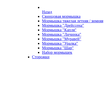
Назад
Свинцовая мормышка
Мормышка тяжелая летняя / зимняя
Мормышка "Дрейссена"
Мормышка "Капля"
Мормышка "Личинка"
Мормышка "Муравей"
Мормышка "Уралка"
Мормышка "Шар"
Набор мормышек
Сторожки