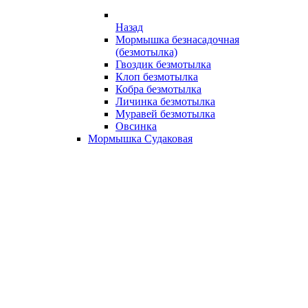
Назад
Мормышка безнасадочная
(безмотылка)
Гвоздик безмотылка
Клоп безмотылка
Кобра безмотылка
Личинка безмотылка
Муравей безмотылка
Овсинка
Мормышка Судаковая