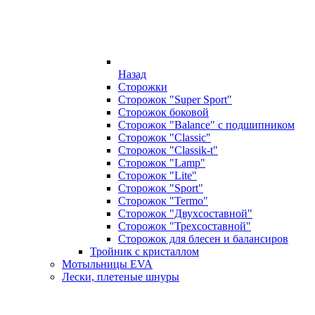
Назад
Сторожки
Сторожок "Super Sport"
Сторожок боковой
Сторожок "Balance" с подшипником
Сторожок "Classic"
Сторожок "Classik-t"
Сторожок "Lamp"
Сторожок "Lite"
Сторожок "Sport"
Сторожок "Termo"
Сторожок "Двухсоставной"
Сторожок "Трехсоставной"
Сторожок для блесен и балансиров
Тройник с кристаллом
Мотыльницы EVA
Лески, плетеные шнуры