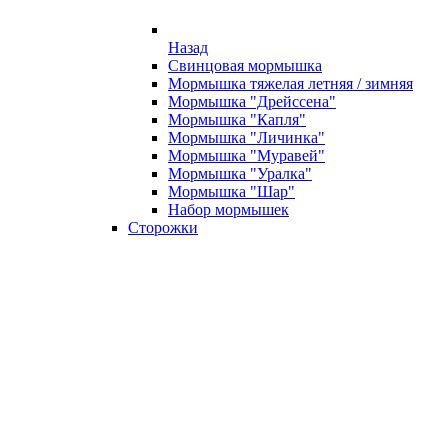
Назад
Свинцовая мормышка
Мормышка тяжелая летняя / зимняя
Мормышка "Дрейссена"
Мормышка "Капля"
Мормышка "Личинка"
Мормышка "Муравей"
Мормышка "Уралка"
Мормышка "Шар"
Набор мормышек
Сторожки