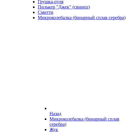
Грушка-пуля
Пилькер "Джек" (свинец)
Смитти
Микроколебалка (бинарный сплав серебра)
Назад
Микроколебалка (бинарный сплав
серебра)
Жук