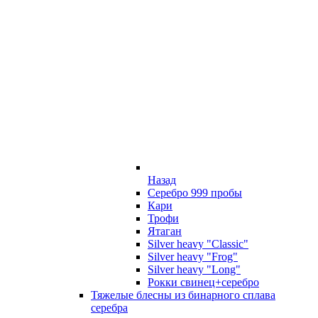
Назад
Серебро 999 пробы
Кари
Трофи
Ятаган
Silver heavy "Classic"
Silver heavy "Frog"
Silver heavy "Long"
Рокки свинец+серебро
Тяжелые блесны из бинарного сплава
серебра