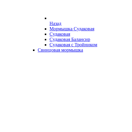
Назад
Мормышка Судаковая
Судаковая
Судаковая Балансир
Судаковая с Тройником
Свинцовая мормышка