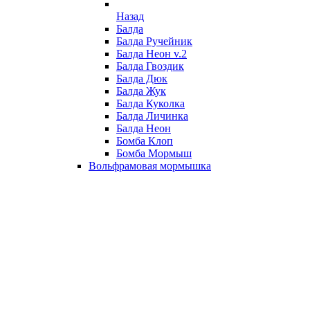
Назад
Балда
Балда Ручейник
Балда Неон v.2
Балда Гвоздик
Балда Дюк
Балда Жук
Балда Куколка
Балда Личинка
Балда Неон
Бомба Клоп
Бомба Мормыш
Вольфрамовая мормышка