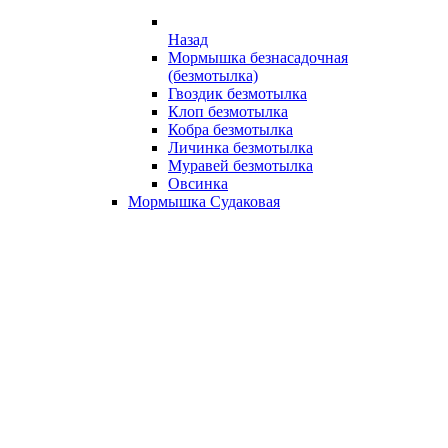
Назад
Мормышка безнасадочная
(безмотылка)
Гвоздик безмотылка
Клоп безмотылка
Кобра безмотылка
Личинка безмотылка
Муравей безмотылка
Овсинка
Мормышка Судаковая