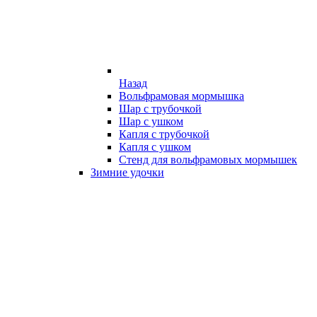
Назад
Вольфрамовая мормышка
Шар с трубочкой
Шар с ушком
Капля с трубочкой
Капля с ушком
Стенд для вольфрамовых мормышек
Зимние удочки