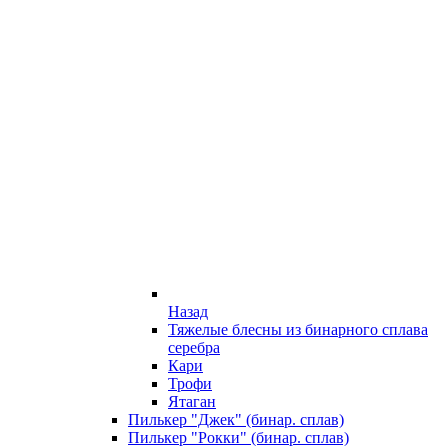
Назад
Тяжелые блесны из бинарного сплава
серебра
Кари
Трофи
Ятаган
Пилькер "Джек" (бинар. сплав)
Пилькер "Рокки" (бинар. сплав)