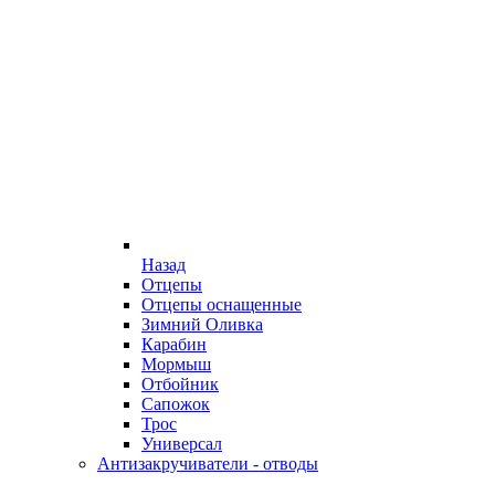
Назад
Отцепы
Отцепы оснащенные
Зимний Оливка
Карабин
Мормыш
Отбойник
Сапожок
Трос
Универсал
Антизакручиватели - отводы