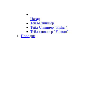
Назад
Тейл-Спиннер
Тейл Спиннер "Fisher"
Тейл-спиннер "Fantom"
Поводки