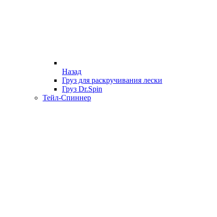
Назад
Груз для раскручивания лески
Груз Dr.Spin
Тейл-Спиннер