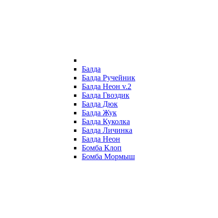
Балда
Балда Ручейник
Балда Неон v.2
Балда Гвоздик
Балда Дюк
Балда Жук
Балда Куколка
Балда Личинка
Балда Неон
Бомба Клоп
Бомба Мормыш