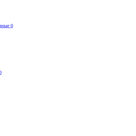
нные
0
0