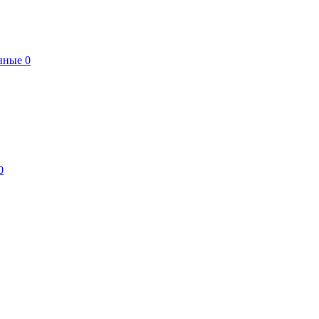
нные
0
0