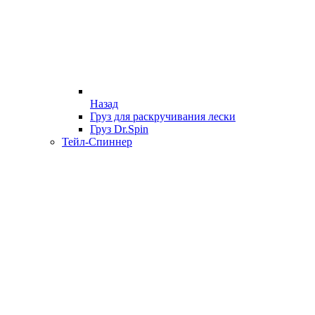
Назад
Груз для раскручивания лески
Груз Dr.Spin
Тейл-Спиннер