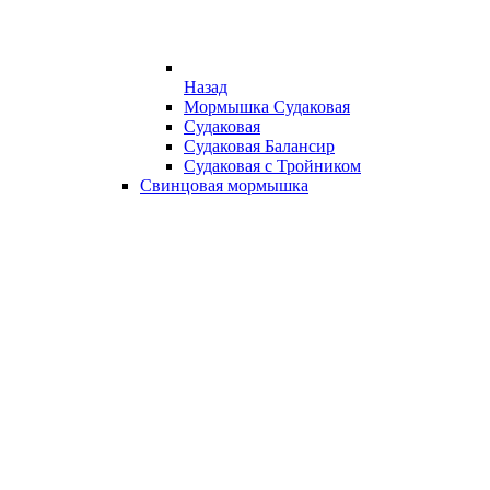
Назад
Мормышка Судаковая
Судаковая
Судаковая Балансир
Судаковая с Тройником
Свинцовая мормышка