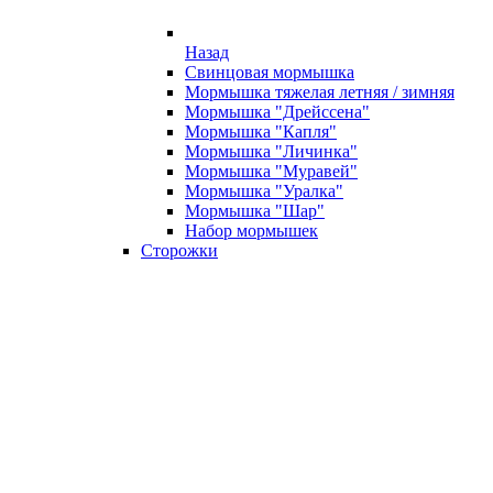
Назад
Свинцовая мормышка
Мормышка тяжелая летняя / зимняя
Мормышка "Дрейссена"
Мормышка "Капля"
Мормышка "Личинка"
Мормышка "Муравей"
Мормышка "Уралка"
Мормышка "Шар"
Набор мормышек
Сторожки