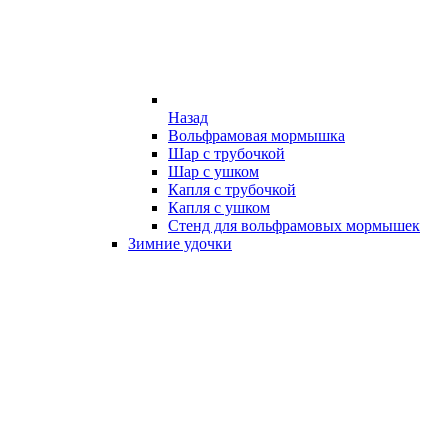
Назад
Вольфрамовая мормышка
Шар с трубочкой
Шар с ушком
Капля с трубочкой
Капля с ушком
Стенд для вольфрамовых мормышек
Зимние удочки