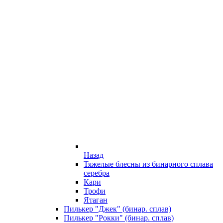
Назад
Тяжелые блесны из бинарного сплава
серебра
Кари
Трофи
Ятаган
Пилькер "Джек" (бинар. сплав)
Пилькер "Рокки" (бинар. сплав)