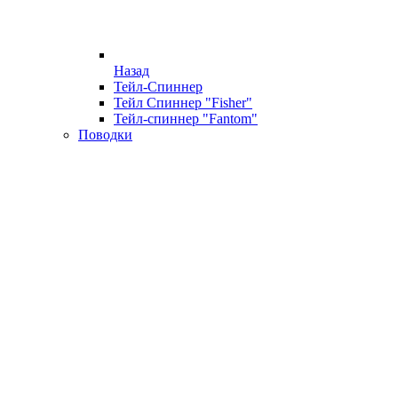
Назад
Тейл-Спиннер
Тейл Спиннер "Fisher"
Тейл-спиннер "Fantom"
Поводки