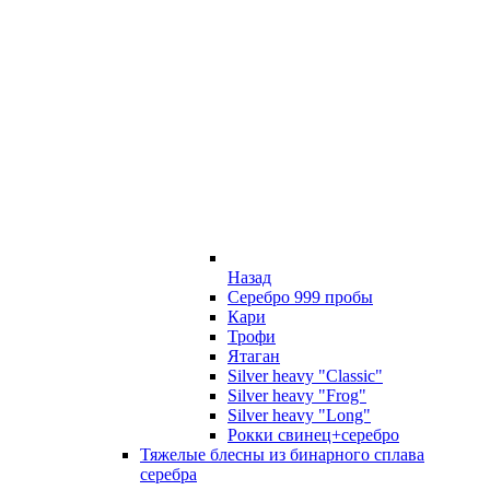
Назад
Серебро 999 пробы
Кари
Трофи
Ятаган
Silver heavy "Classic"
Silver heavy "Frog"
Silver heavy "Long"
Рокки свинец+серебро
Тяжелые блесны из бинарного сплава
серебра