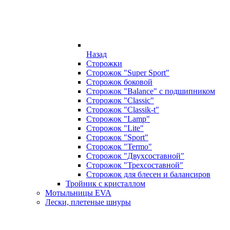
Назад
Сторожки
Сторожок "Super Sport"
Сторожок боковой
Сторожок "Balance" с подшипником
Сторожок "Classic"
Сторожок "Classik-t"
Сторожок "Lamp"
Сторожок "Lite"
Сторожок "Sport"
Сторожок "Termo"
Сторожок "Двухсоставной"
Сторожок "Трехсоставной"
Сторожок для блесен и балансиров
Тройник с кристаллом
Мотыльницы EVA
Лески, плетеные шнуры