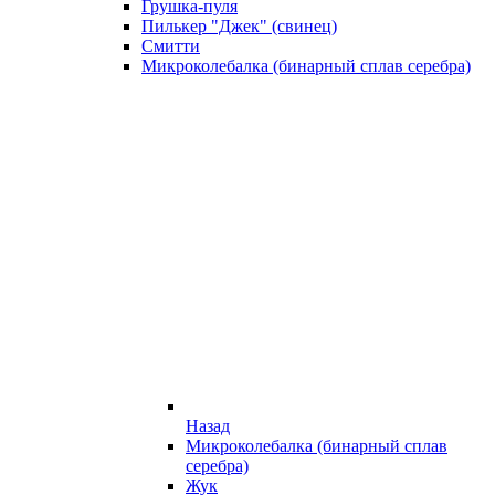
Грушка-пуля
Пилькер "Джек" (свинец)
Смитти
Микроколебалка (бинарный сплав серебра)
Назад
Микроколебалка (бинарный сплав
серебра)
Жук