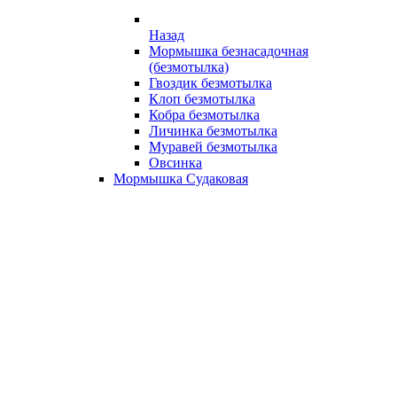
Назад
Мормышка безнасадочная
(безмотылка)
Гвоздик безмотылка
Клоп безмотылка
Кобра безмотылка
Личинка безмотылка
Муравей безмотылка
Овсинка
Мормышка Судаковая