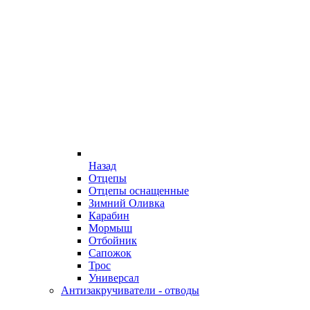
Назад
Отцепы
Отцепы оснащенные
Зимний Оливка
Карабин
Мормыш
Отбойник
Сапожок
Трос
Универсал
Антизакручиватели - отводы