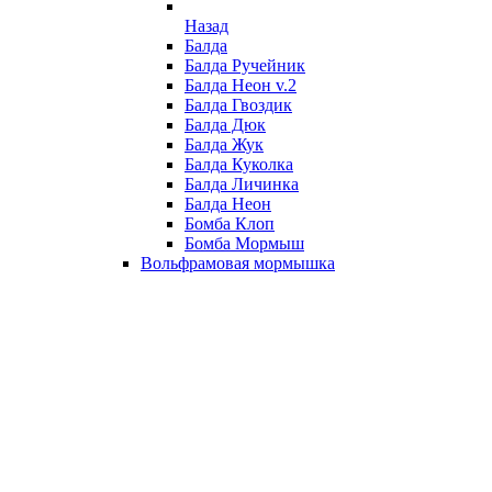
Назад
Балда
Балда Ручейник
Балда Неон v.2
Балда Гвоздик
Балда Дюк
Балда Жук
Балда Куколка
Балда Личинка
Балда Неон
Бомба Клоп
Бомба Мормыш
Вольфрамовая мормышка